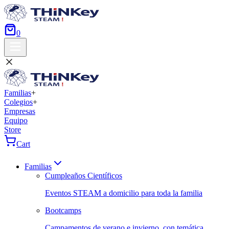
0
Familias
+
Colegios
+
Empresas
Equipo
Store
Cart
Familias
Cumpleaños Científicos
Eventos STEAM a domicilio para toda la familia
Bootcamps
Campamentos de verano e invierno, con temática