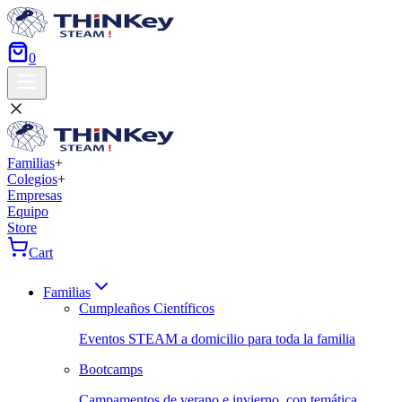
0
Familias
+
Colegios
+
Empresas
Equipo
Store
Cart
Familias
Cumpleaños Científicos
Eventos STEAM a domicilio para toda la familia
Bootcamps
Campamentos de verano e invierno, con temática