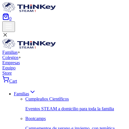
0
Familias
+
Colegios
+
Empresas
Equipo
Store
Cart
Familias
Cumpleaños Científicos
Eventos STEAM a domicilio para toda la familia
Bootcamps
Campamentos de verano e invierno, con temática