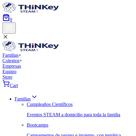
0
Familias
+
Colegios
+
Empresas
Equipo
Store
Cart
Familias
Cumpleaños Científicos
Eventos STEAM a domicilio para toda la familia
Bootcamps
Campamentos de verano e invierno, con temática