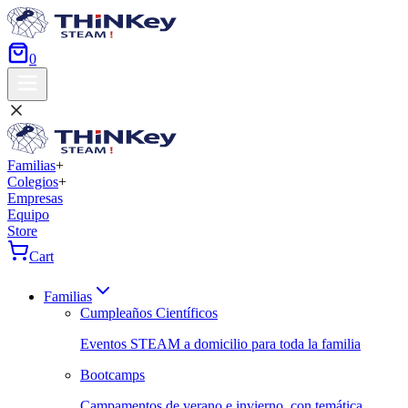
0
Familias
+
Colegios
+
Empresas
Equipo
Store
Cart
Familias
Cumpleaños Científicos
Eventos STEAM a domicilio para toda la familia
Bootcamps
Campamentos de verano e invierno, con temática