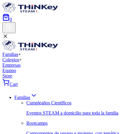
0
Familias
+
Colegios
+
Empresas
Equipo
Store
Cart
Familias
Cumpleaños Científicos
Eventos STEAM a domicilio para toda la familia
Bootcamps
Campamentos de verano e invierno, con temática